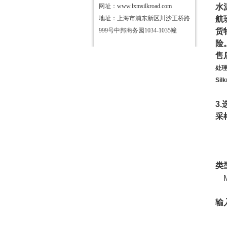
网址：
www.lxmsilkroad.com
水
地址：上海市浦东新区川沙王桥路
航
999号中邦商务园1034-1035幢
货
险
售
处
Sil
3.
采
类
输