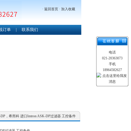
·
返回首页
·
加入收藏
线订单
|
联系我们
电话
021-20363073
手机
18964582627
K-DP，希而科 进口Imtron ASK-DP过滤器 工控备件
SK-DP过滤器 工控备件