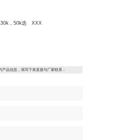
，
30k
，
50k
选
XXX
的产品信息，填写下表直接与厂家联系：