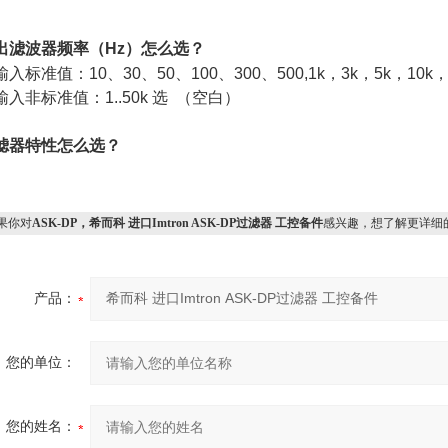
出滤波器频率（
Hz
）怎么选？
输入标准值：
10
、
30
、
50
、
100
、
300
、
500,1k
，
3k
，
5k
，
10k
输入非标准值：
1..50k
选 （空白）
滤器特性怎么选？
果你对
ASK-DP，希而科 进口Imtron ASK-DP过滤器 工控备件
感兴趣，想了解更详细
产品：
您的单位：
您的姓名：