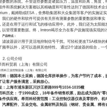
理参数的系统。不管这些参数是诸如压力，温度和距离，角度，
组件和系统解决方案都以其精确度和可靠性达到了德国和技术企
trium
，戴姆勒或
ESA
，舍弗勒集团和大众集团等客户的实施证实
。我们的硬件和软件可提供有关所有测量参数的重要数据和事实
，还是在用于运行和试飞的移动应用中。此外，我们还为太阳能
，以管理重要数据。终，
Imtron
竭尽全力在客户设施现场实现的
产品特点：
滤波器设计用于灵活地抑制信号干扰。可轻松更改
TSA
模块的
了频率以外，还可以选择其他特性。 通过
2
个滤波器的组合，一
2.
公司介绍
希而科贸易（上海）有限公司
希而科工业控制设备（上海）有限公司
而科：德国本土采购，德国仓库拼单操作，为客户节约了成本，
了让客户服务满意，采购放心。
址：上海市浦东新区川沙王桥路
999
号
1034-1035
幢
而科历史： 于
1999
成立，
16
年备件销售积累，励志成为国内“零
备件供应商。希而科经营范围：工业控制仪器仪表及零部件、机
、汽摩配件、五金交电、金属材料及制品（钢材、贵金属、稀有