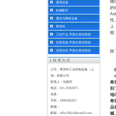
物
通用设备
的
机械配件
As
通信与网络设备
性
上
希而科
能
工控产品 早期分类别再加
优势采购 早期分类别再加
优势供应 早期分类别再加
除
联系方式
公司：希而科工业控制设备（上
海）有限公司
联系人：包惠军
希
电话：021-20363073
到
传真：
地
手机：18964582627
希
邮编：
品
邮箱：office39@silkroad24.com
械