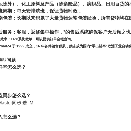
泥除外）、化工原料及产品（除危险品）、纺织品、日用百货的
班周期：每天安排航班，保证货物时效，
物包装：长期以来积累了大量货物运输包装经验，所有货物均在
。
后服务：客服，返修集中操作，*的售后系统确保客户无后顾之忧
理效率：
ERP
系统做单，可以提供订单全程查询。
kroad24
于
1999
成立，
16
年备件销售积累，励志成为国内“零出错率”欧洲工业自动
选型问题
样率怎么选？
型同步怎么选？
Master
同步 选
M
入怎么选？