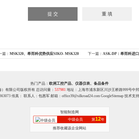
一篇：
MSK320、希而科优势供应SIKO- MSK320
下一篇：
ASK-DP：希而科进口 I
列磁传感器
器 工控备件
热门产品：
欧洲工控产品、仪器仪表、备品备件
海）有限公司版权所有 总访问量：
537981
地址：上海市浦东新区川沙王桥路999号中邦商务
363073 传真： 联系人：包惠军 邮箱：office39@silkroad24.com
GoogleSitemap
技术支持
智能制造网
12
中级会员
第
年
推荐收藏该企业网站