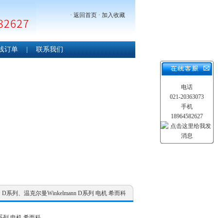
·
返回首页
·
加入收藏
线订单
|
联系我们
电话
021-20363073
手机
18964582627
 D系列、温克尔曼Winkelmann D系列 电机 希而科
D系列 电机 希而科