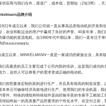
家供应商与我们合作，渠道广，成本低，货期短（
Z
短
3
周），天
nkelmann
品牌介绍
1921
年成立以来，我们公司就一直从事高品质电动机的开发和
业，农业和航运业的用户中赢得了良好的声誉。
40
多年来，我们
防爆功能的直流电机。自
1990
年代中期以来，我们一直专注于单
供的
电动机的精确复制。
自成立以来，
WINKELMANN
一直是一家成功的家族企业，具有
我们高素质的员工主要完成了公司内部的培训，这是我们成功的
能力，这些人可以将客户的需求变成正确的电动机。
我们按照量身定制的原则进行生产，并且具有很高的制造深度。
基本单元可确保经济高效地进行生产。使用我们的专业机器，我
的零件。特殊的绕组和特殊组件是由经验丰富的专家手工精加工
获得始终如一的高质量产品所要求的个性化水平。在交付之前，