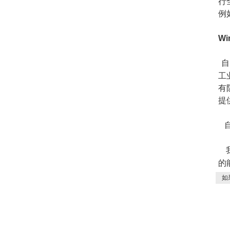
行
例
Wi
自
工
有
提
的
如