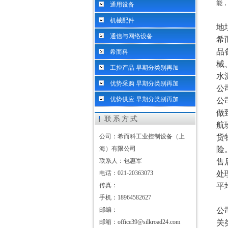
能
通用设备
机械配件
地
通信与网络设备
希
品
希而科
械
工控产品 早期分类别再加
水
优势采购 早期分类别再加
公
优势供应 早期分类别再加
公
做
联系方式
航
公司：希而科工业控制设备（上
货
海）有限公司
险
联系人：包惠军
售
电话：021-20363073
处
传真：
平
手机：18964582627
邮编：
公
邮箱：office39@silkroad24.com
关