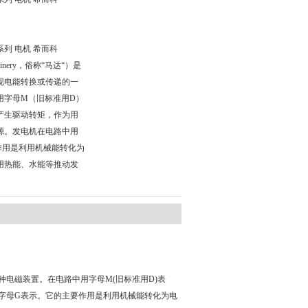
D系列 电机 希而科
chinery，俗称“马达“）是
现电能转换或传递的一
用字母M（旧标准用D）
产生驱动转矩，作为用
源。发电机在电路中用
作用是利用机械能转化为
用热能、水能等推动发
传递的一种电磁装置。在电路中用字母M(旧标准用D)表
字母G表示。它的主要作用是利用机械能转化为电