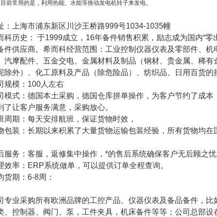
，目前常用的是，利用热能、水能等推动发电机转子来发电。
址：上海市浦东新区川沙王桥路
999
号
1034-1035
幢
而科历史： 于
1999
成立，
16
年备件销售积累，励志成为国内“零
备件供应商。希而科经营范围：工业控制仪器仪表及零部件、机
、汽摩配件、五金交电、金属材料及制品（钢材、贵金属、稀有
泥除外）、化工原料及产品（除危险品）、纺织品、日用百货的
司规模：
100
人左右
司模式：德国本土采购，德国仓库拼单操作，为客户节约了成本
到了让客户服务满意，采购放心。
班周期：每天安排航班，保证货物时效，
物包装：长期以来积累了大量货物运输包装经验，所有货物均在
。
后服务：客服，返修集中操作，*的售后系统确保客户无后顾之忧
理效率：
ERP
系统做单，可以提供订单全程查询。
均货期：
6-8
周：
司专业采购所有欧洲品牌的工控产品、仪器仪表及备品备件，比
类、控制器、阀门、泵，工件夹具，机床备件等等；公司总部设