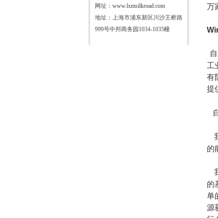
网址：
www.lxmsilkroad.com
万
地址：上海市浦东新区川沙王桥路
999号中邦商务园1034-1035幢
Wi
自
工
有
提
的
的
单
源