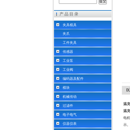
产品目录
希而科工业控制设备（上海）有限公司
夹具模具
夹爪
工件夹具
传感器
工业泵
工业阀
编码器及配件
模块
D
机械传动
温克
过滤件
温克
电子电气
电机
仪器仪表
示