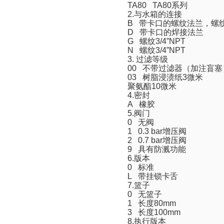
TA80 TA80
系列
2.
与水箱的连接
B
带卡口的螺纹法兰，螺
D
带卡口的焊接法兰
G
螺纹
3/4
”
NPT
N
螺纹
3/4
”
NPT
3.
过滤等级
00
不带过滤器（加注盲塞
03
树脂浸渍纸
3
微米
聚氨酯
10
微米
4.
密封
A
橡胶
5.
阀门
0
无阀
1 0.3 bar
增压阀
2 0.7 bar
增压阀
9
具有防溅功能
6.
版本
0
标准
L
带挂锁卡舌
7.
篮子
0
无篮子
1
长度
80mm
3
长度
100mm
8.
执行版本