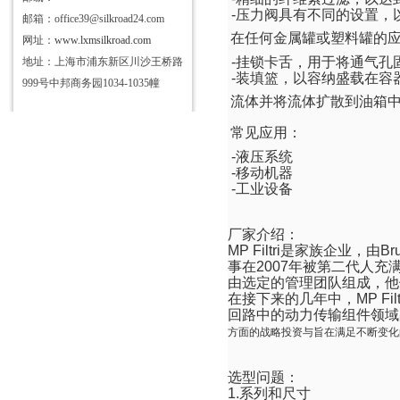
-
压力阀具有不同的设置，
邮箱：office39@silkroad24.com
在任何金属罐或塑料罐的
网址：
www.lxmsilkroad.com
-
挂锁卡舌，用于将通气孔
地址：上海市浦东新区川沙王桥路
-
装填篮，以容纳盛载在容
999号中邦商务园1034-1035幢
流体并将流体扩散到油箱
常见应用：
-
液压系统
-
移动机器
-
工业设备
厂家介绍：
MP Filtri
是家族企业，由
Br
事在
2007
年被第二代人充
由选定的管理团队组成，他
在接下来的几年中，
MP Filt
回路中的动力传输组件领域
方面的战略投资与旨在满足不断变化
选型问题：
1.
系列和尺寸