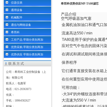
仪器仪表
希而科优势供应MP-TA80滤芯
通用设备
产品介绍
机械配件
空气呼吸器加气塞
金属机油加油口和通气口
通信与网络设备
希而科
流速高达
550 / min
TA80
是用于保护的金属通
工控产品 早期分类别再加
应对空气中包含的固体污
优势采购 早期分类别再加
在调试和调试期间将流体
优势供应 早期分类别再加
保养程序
联系方式
它们通常直接安装在水箱
公司：希而科工业控制设备（上
海）有限公司
在任何重型应用中使用这
联系人：包惠军
可用功能：
电话：021-20363073
-
大
3/4
“的外螺纹连接和带
传真：
大流速为
550 V / min
手机：18964582627
邮编：
-
精细的纤维素过滤，以达