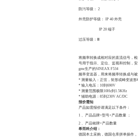
防污等级：
2
外壳防护等级：
IP 40
外壳
IP 20
端子
过压等级：Ⅲ
将频率转换成相对应的直流信号，检
号用于指示、定位、监视和控制，安
gmc
生产的
SINEAX F534
频率变送器，用来将频率转换成与被
*
测量输入：正弦，矩形或畸变波形
*
输入电压：
10
到
690V
*
测量范围极限
10Hz
到
1.5KHz
*
辅助电源：
85
到
230V AC/DC
报价需知
产品如需报价请满足以下条件：
1
、产品品牌
+
型号
+
产品数量
；
2
、产品铭牌
+
产品数量
希而科介绍：
德国本土采购，德国仓库拼单操作，