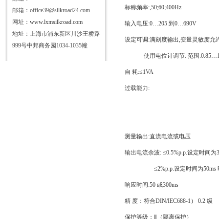
标称频率
:,50;60;400Hz
邮箱：office39@silkroad24.com
网址：
www.lxmsilkroad.com
输入电压
:0
…
205
到
0
…
690V
地址：上海市浦东新区川沙王桥路
设定可调
:
满刻度输出
,
变量灵敏度允
999号中邦商务园1034-1035幢
使用电位计调节
:
范围
:0.85
…
自
耗
:
≤
1VA
过载能力
:
测量输出
:
直流电流或电压
输出电流余波
:
≤
0.5%p.p.
设定时间为
≤
2%p.p.
设定时间为
50ms
响应时间
:50
或
300ms
精
度：符合
DIN/IEC688-1
）
0.2
级
保护等级：Ⅱ（隔离保护）