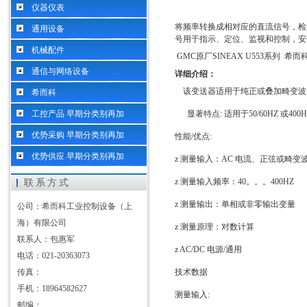
仪器仪表
将频率转换成相对应的直流信号，检
通用设备
号用于指示、定位、监视和控制，安
机械配件
GMC
原厂
SINEAX U553
系列
希而
通信与网络设备
详细介绍：
该变送器适用于纯正或叠加畸变波
希而科
工控产品 早期分类别再加
显著特点
:
适用于
50/60HZ
或
400
优势采购 早期分类别再加
性能
/
优点
:
优势供应 早期分类别再加
z
测量输入：
AC
电流、正弦或畸变
z
测量输入频率：
40
。。。
400HZ
联系方式
z
测量输出：单相或非零输出变量
公司：希而科工业控制设备（上
海）有限公司
z
测量原理：对数计算
联系人：包惠军
z AC/DC
电源
/
通用
电话：021-20363073
传真：
技术数据
手机：18964582627
测量输入
:
邮编：