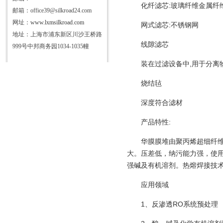
化纤滤芯:玻璃纤维金属纤
邮箱：office39@silkroad24.com
网址：
www.lxmsilkroad.com
网式滤芯:不锈钢网
地址：上海市浦东新区川沙王桥路
线隙滤芯
999号中邦商务园1034-1035幢
装在过滤设备中,用于分离物
烧结毡
深度符合滤材
产品特性:
华膜膜堆由聚丙烯超细纤
大。压差低，纳污能力强，使
强碱及有机溶剂。热熔焊接技
应用领域
1、反渗透RO系统预处理