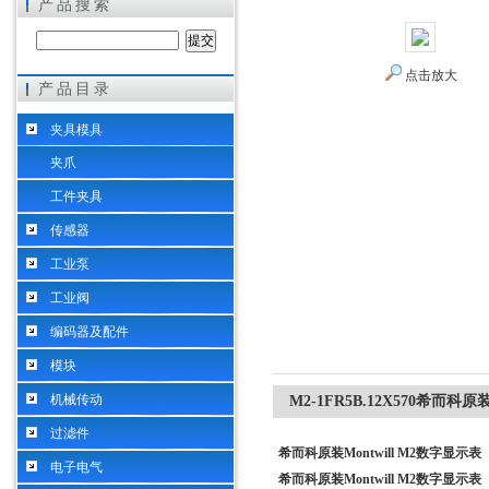
产品搜索
点击放大
产品目录
希而科工业控制设备（上海）有限公司
夹具模具
夹爪
工件夹具
传感器
工业泵
工业阀
编码器及配件
模块
机械传动
M2-1FR5B.12X570希而科原
过滤件
希而科原装Montwill M2数字显示表
电子电气
希而科原装Montwill M2数字显示表