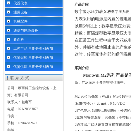
仪器仪表
产品介绍
数字显示压力表又称
数字压力表
通用设备
力表采用的电源是内置的锂电
机械配件
以用5年以上；数字显示压力表
通信与网络设备
精致；而隔爆型数字显示压力
希而科
在正常工作过程中由于火花或
外，并能有效地阻止由此产生
工控产品 早期分类别再加
这时，传至壳体外部的瞬间温
优势采购 早期分类别再加
优势供应 早期分类别再加
系列介绍
Montwill M2
系列产品是
联系方式
高，广泛应用于各类智能仪表中。
公司：希而科工业控制设备（上
海）有限公司
M2-96
位
48
毫米（
WxH
）的
5
位数字
联系人：包惠军
标准信号
0 / 4-20 mA
，
0-10 VDC
电话：021-20363073

红色显示
-19999…99999
位（可选的
传真：

紧凑的安装深度：
70
毫米（不带插
手机：18964582627

通过出厂默认设置或直接在传感器
邮编：