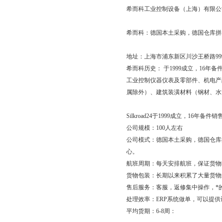
希而科工业控制设备（上海）有限公
希而科：德国本土采购，德国仓库拼
地址：上海市浦东新区川沙王桥路
99
希而科历史：
于
1999
成立，
16
年备
工业控制仪器仪表及零部件、机电产
属除外）、建筑装潢材料（钢材、水
Silkroad24
于
1999
成立，
16
年备件销
公司规模：
100
人左右
公司模式：德国本土采购，德国仓库
心。
航班周期：每天安排航班，保证货物
货物包装：长期以来积累了大量货物
售后服务：客服，返修集中操作，*
处理效率：
ERP
系统做单，可以提供
平均货期：
6-8
周：