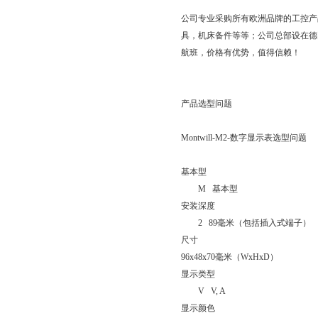
公司专业采购所有欧洲品牌的工控产
具，机床备件等等；公司总部设在德
航班，价格有优势，值得信赖！
产品选型问题
Montwill-M2-
数字显示表选型问题
基本型
M
基本型
安装深度
2 89
毫米（包括插入式端子）
尺寸
96x48x70
毫米（
WxHxD
）
显示类型
V V, A
显示颜色