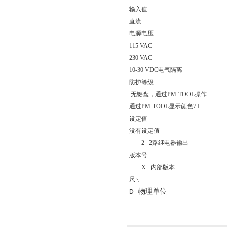
输入值
直流
电源电压
115 VAC
230 VAC
10-30 VDC
电气隔离
防护等级
无键盘，通过
PM-TOOL
操作
通过
PM-TOOL
显示颜色
7 I.
设定值
没有设定值
2 2
路继电器输出
版本号
X
内部版本
尺寸
物理单位
D