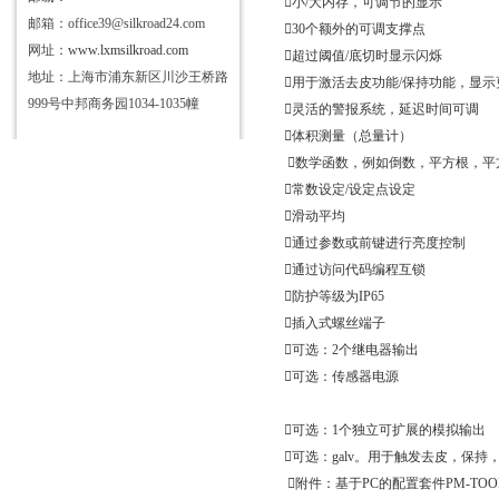

小
/
大内存，可调节的显示
邮箱：office39@silkroad24.com
30
个额外的可调支撑点
网址：
www.lxmsilkroad.com

超过阈值
/
底切时显示闪烁
地址：上海市浦东新区川沙王桥路

用于激活去皮功能
/
保持功能，显示
999号中邦商务园1034-1035幢

灵活的警报系统，延迟时间可调

体积测量（总量计）

数学函数，例如倒数，平方根，平

常数设定
/
设定点设定

滑动平均

通过参数或前键进行亮度控制

通过访问代码编程互锁

防护等级为
IP65

插入式螺丝端子

可选：
2
个继电器输出

可选：传感器电源

可选：
1
个独立可扩展的模拟输出

可选：
galv
。用于触发去皮，保持

附件：基于
PC
的配置套件
PM-TOO