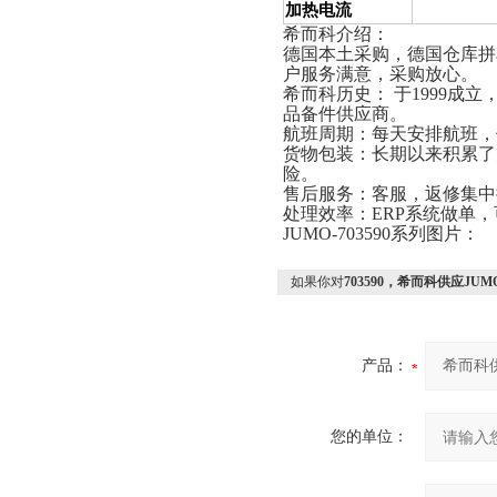
加热电流
希而科介绍：
德国本土采购，德国仓库拼
户服务满意，采购放心。
希而科历史： 于
1999
成立
品备件供应商。
航班周期：每天安排航班，
货物包装：长期以来积累了
险。
售后服务：客服，返修集中
处理效率：
ERP
系统做单，
JUMO-703590系列图片：
如果你对
703590，希而科供应JUM
产品：
您的单位：