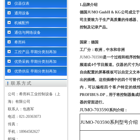
仪器仪表
1.
品牌介绍
德国
JUMO GmbH & KG
公司成立于
通用设备
司主要致力于生产高质量的传感器
机械配件
控制及记录产品。
通信与网络设备
希而科
国家：德国
工厂分：欧洲，中东和非洲
工控产品 早期分类别再加
JUMO-703590
是一个过程和程序控
优势采购 早期分类别再加
频道或
4
个节目频道。仪器的尺寸为
优势供应 早期分类别再加
自由配置的屏幕模板可以自定义文
出的插槽。这些插槽中的四个可替
联系方式
内，可以编程四个客户特定的线
公司：希而科工业控制设备（上
PROFIBUS-DP
，用于将控制器集成
海）有限公司
器的背面进行。
联系人：包惠军
JUMO-703590
系列介绍：
电话：021-20363073
JUMO-703590
系列型号介绍
传真：
手机：18964582627
邮编：