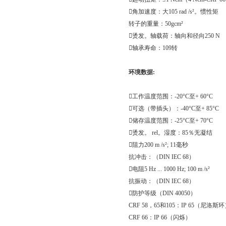

角加速度：大
105 rad /s²
。惯性矩
转子的重量：
50gcm
²

烫发。轴载荷：轴向和径向
250 N

轴承寿命：
109
转
环境数据
:

工作温度范围：
-20°C
至
+ 60°C

可选（带插头）：
-40°C
至
+ 85°C

储存温度范围：
-25°C
至
+ 70°C

烫发。
rel
。湿度：
85
％无凝结

阻力
200 m /s²; 11
毫秒
抗冲击：（
DIN IEC 68
）

电阻
5 Hz ... 1000 Hz; 100 m /s²
抗振动：（
DIN IEC 68
）

防护等级（
DIN 40050
）
CRF 58
，
65
和
105
：
IP 65
（尼洛斯环
CRF 66
：
IP 66
（闪烁）