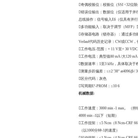

奇偶校验位：校验位（
SSI <32
位除

错误位输出：数据位（仅适用于并
总线操作：信号输入
E6
（仅具有并行

多功能输入：取决于调节（
MFP
）

存储器电路（锁存器）：通过多功
Verlauf
代码历史记录：
CW
或
CCW
，

工作电压
-
范围：
+ 11 V
至
+ 30 VDC

工作电流：典型值
80 mA /
大
120 mA

数据速率：
1
至
3 kHz
，具体取决于

测量步距偏差：≤±
2 '38“ at4096
步
/ 

区分代码：灰色

写周期
E²-PROM
：≤
10 6
机械数据
:

工作速度：
3000 min -1 max
。
（持
4000 min -1
以下（短期）

工作扭矩：≤
5 Ncm
（
8 Ncm-CRF 66
（以
1000
分钟
-1
的速度）

起动扭矩：≤
1 Ncm
（
4 Ncm-CRF 66