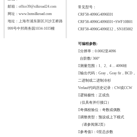
邮箱：office39@silkroad24.com
常见型号：
网址：
www.lxmsilkroad.com
CRF58-4096G4096E01
地址：上海市浦东新区川沙王桥路
CRF58-4096G4096E01+SWF10B01
999号中邦商务园1034-1035幢
CRF58-4096G4096E12
，
SN185002
可编程参数
:

分辨率：
0.0002
至
4096
台阶数
/ 360
°

测量范围：
1
、
2
、
4 ... 4096
转

输出代码：
Gray
，
Gray fir
，
BCD
，
二进制或二进制冷杉
Verlauf
代码历史记录：
CW
或
CCW

逻辑极性：正或负
（仅具有并行接口）

奇偶校验位：奇数或偶数

调整类型：预设或上下模式
（请参阅第
2
页）

参考值
1
：
0
至总步数