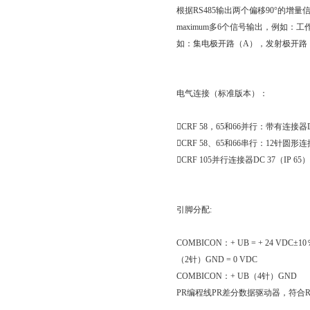
根据
RS485
输出两个偏移
90
°的增量
maximum
多
6
个信号输出，例如：工
如：集电极开路（
A
），发射极开路
电气连接（标准版本）：
CRF 58
，
65
和
66
并行：带有连接器
CRF 58
、
65
和
66
串行：
12
针圆形连
CRF 105
并行连接器
DC 37
（
IP 65
）
引脚分配
:
COMBICON
：
+ UB = + 24 VDC
±
10
（
2
针）
GND = 0 VDC
COMBICON
：
+ UB
（
4
针）
GND
PR
编程线
PR
差分数据驱动器，符合
R