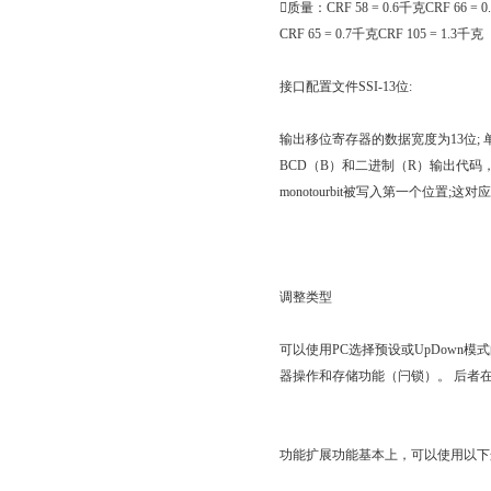

质量：
CRF 58 = 0.6
千克
CRF 66 = 0
CRF 65 = 0.7
千克
CRF 105 = 1.3
千克
接口配置文件
SSI-13
位
:
输出移位寄存器的数据宽度为
13
位
;
BCD
（
B
）和二进制（
R
）输出代码
monotourbit
被写入第一个位置
;
这对应
调整类型
可以使用
PC
选择预设或
UpDown
模式
器操作和存储功能（闩锁）。
后者
功能扩展功能基本上，可以使用以下