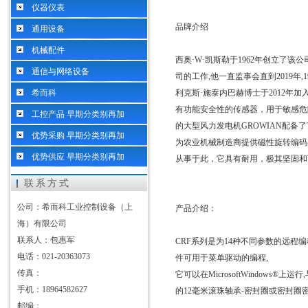
仪器仪表
品牌介绍
通用设备
机械配件
西奥·
W
·凯斯勒于
1962
年创立了该公
通信与网络设备
司的工作
,
他一直监事会直到
2019
年
,
希而科
利克斯·施泰内巴赫博士于
2012
年加
有功能安全性的传感器，用于敏感危
工控产品 早期分类别再加
的大型风力发电机
GROWIAN
配备了
优势采购 早期分类别再加
为农业机械制造商提供磁性旋转编码
优势供应 早期分类别再加
从事于此，它具有耐用，极其坚固和
联系方式
公司：希而科工业控制设备（上
产品介绍：
海）有限公司
联系人：包惠军
CRF
系列是为
14
种不同参数的远程编
电话：021-20363073
件可用于菜单驱动的编程
,
传真：
它可以在
MicrosoftWindows®
上运行
,
手机：18964582627
的
12
毫米滚珠轴承
-
密封圈或密封圈
邮编：