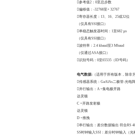

参考值
2
：
0
至总步数

偏移值：
-32768
至
+ 32767

寄存器长度：
13
、
16
、
25
或
32
位
（仅具有
SSI
接口）

单稳态触发器时间：
1
至
682 µs
（仅具有
SSI
接口）

波特率：
2.4 kbaud
至
3 Mbaud
（仅通过
ASA
接口）

识别号码：
0
至
65535
（
ID
号码）
电气数据
:
（适用于所有版本，除非

传感器系统：
GaAlAs
二极管
-
光电

并行输出：
A =
集电极开路
达灵顿
C =
开路发射极
达灵顿
D =
推挽

串行输出：差分数据输出
符合
RS 4
SS
时钟输入
SSI
：差分时钟输入（光