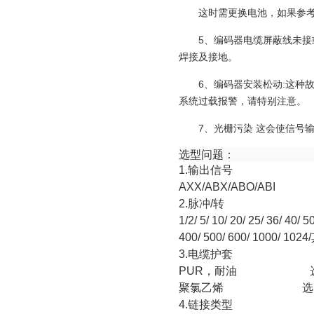
这时需更换电池，如果参
5、编码器电缆屏蔽线未接
焊接及接地。
6、编码器安装松动:这种
系统过载报警，请特别注意。
7、光栅污染 这会使信号
选型问题：
1.
输出信号
AXX/ABX/ABO/ABI
2.
脉冲
/
转
1/2/ 5/ 10/ 20/ 25/ 36/ 40/ 
400/ 500/ 600/ 1000/ 1024/
3.
电缆护套
PUR
，耐油
聚氯乙烯 选
4.
链接类型