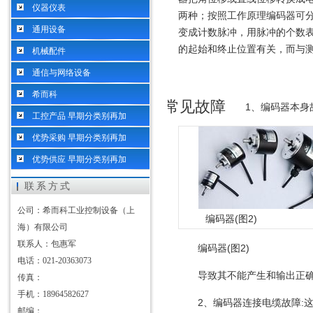
仪器仪表
两种；按照工作原理编码器可
通用设备
变成计数脉冲，用脉冲的个数
的起始和终止位置有关，而与
机械配件
通信与网络设备
希而科
常见故障
1、编码器本身
工控产品 早期分类别再加
优势采购 早期分类别再加
优势供应 早期分类别再加
联系方式
公司：希而科工业控制设备（上
编码器(图2)
海）有限公司
联系人：包惠军
编码器(图2)
电话：021-20363073
导致其不能产生和输出正
传真：
手机：18964582627
2、编码器连接电缆故障:
邮编：