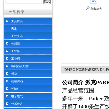
点击放大
产品目录
希而科工业控制设备（上海）有限公司
夹具模具
夹爪
工件夹具
传感器
工业泵
工业阀
编码器及配件
D91FC-NG25PARKER-
模块
公司简介
-
派克
PAR
机械传动
过滤件
产品经营范围
电子电气
多年一来，
Parker
仪器仪表
开辟了
1400
条生产