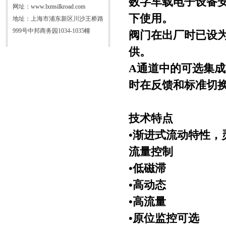
数字车载电子设备
网址：
www.lxmsilkroad.com
下使用。
地址：上海市浦东新区川沙王桥路
999号中邦商务园1034-1035幢
阀门在出厂时已设
供。
A
通道中的可选集成
时在反馈和标准切
技术特点
•渐进式流动特性，
流量控制
•低磁滞
•高动态
•高流量
•原位监控可选