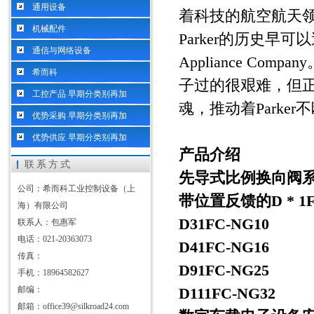
通用设备
着科技的航空航天
机械配件
Parker
的历史早可以
通信与网络设备
Appliance Company
希而科
子过的很艰难，但
工控产品 早期分类别再加
魂，推动着
Parker
不
优势采购 早期分类别再加
优势供应 早期分类别再加
产品介绍
联系方式
先导式比例换向阀
公司：希而科工业控制设备（上
带位置反馈的
D * 1
海）有限公司
D31FC-NG10
联系人：包惠军
电话：021-20363073
D41FC-NG16
传真：
D91FC-NG25
手机：18964582627
邮编：
D111FC-NG32
邮箱：office39@silkroad24.com