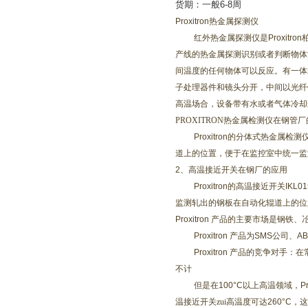
货期：一般
6-8
周
Proxitron
热金属探测仪
红外热金属探测仪是
Proxitron
产线的热金属探测识别或者判断物体
间温度的任何物体可以反应。有一体
子处理器件和镜头分开，中间以光纤
高温场合，设备带有水或者气体冷却
PROXITRON
热金属检测仪在钢管厂
Proxitron
的分体式热金属检测
道上的位置，便于在监控室中统一监
2
、高温接近开关在钢厂的应用
Proxitron
的高温接近开关
IKL0
监测轧出的钢板在自动化辊道上的位
Proxitron
产品的主要市场是钢铁、
Proxitron
产品为
SMS
公司、
AB
Proxitron
产品的竞争对手：在
不计
但是在
100°C
以上高温领域，
Pr
温接近开关zui高温度可达
260°C
，这