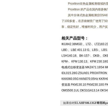
Proxitron
在热金属检测领域的
Proxitron
的产品在国内很多钢
其中分体式热金属检测仪
OSA6
了
100
多套，在济南钢管厂使用了
50
靠，稳定性好，维修时间少，用户反
相关产品型号：
IKU842.38MGD
、
LTZ-
、
LTZ183.2
LBE-
、
LBE 401.13 G
、
LBS-
、
LBS 
LSH140.18
、
BK-157-
、
OKB-
、
OK
KFM-
、
KFM 130.13
、
KFM 230.18
电感式位移变送器
MKZ471.19S4 M
IDL015.28G ZSUA01 PROXITRON
KKK060.05G KKN070.05Hz KKRH0
变送器
FKM130.10 FKM230.10G F
OMS500.1UL OKS1GA13.14 OKS4
如果你对
ELAHFS06.13GF希而科p