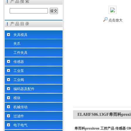
产品搜索
点击放大
产品目录
希而科工业控制设备（上海）有限公司
夹具模具
夹爪
工件夹具
传感器
工业泵
工业阀
编码器及配件
模块
机械传动
ELAHFS06.13GF希而科pro
过滤件
电子电气
希而科proxitron 工控产品 传感器 