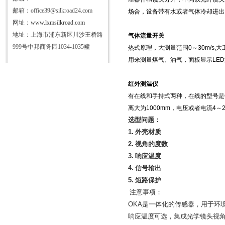
邮箱：office39@silkroad24.com
场合，设备带有水或者气体冷却进出
网址：
www.lxmsilkroad.com
地址：上海市浦东新区川沙王桥路
气体流量开关
999号中邦商务园1034-1035幢
热式原理，大测量范围
0
～
30m/s,
大
用来测量煤气、油气，面板显示
LED
红外测温仪
有在线和手持式两种，在线的型号是
离大为
1000mm
，电压或者电流
4
～
选型问题：
1.
外壳材质
2.
视角的度数
3.
响应温度
4.
信号输出
5.
短路保护
注意事项：
OKA
是一体化的传感器，用于环
响应温度可选，集成光学镜头视