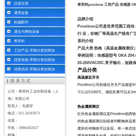
仪器仪表
希而科proxitron 工控产品 传感器 
通用设备
品牌介绍
机械配件
Proxitron
公司是世界范围工程传
通信与网络设备
行
业，在钢厂等高温生产线有广
系列介绍
希而科
产品大类
热检（高温金属检测仪
工控产品 早期分类别再加
举例说明：传感器型号
OKA 204
优势采购 早期分类别再加
20-260VAC/DC,
常开输出，短路
优势供应 早期分类别再加
产品分类
高温接近开关
联系方式
Proxitron
公司的接近开关产品都是针
公司：希而科工业控制设备（上
可以达到
260
℃
。感应距离可以从
3m
海）有限公司
联系人：包惠军
热金属探测仪
电话：021-20363073
红外热金属探测仪是
Proxitron
柏西
传真：
的热金属探测识别或者判断物体温度
手机：18964582627
度的任何物体可以反应。有一体式结
邮编：
理器件和镜头分开，中间以光纤镜头