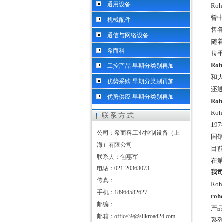
通用设备
Ro
曾中
机械配件
售
通信与网络设备
随
希而科
拉
Ro
工控产品 早期分类别再加
和
优势采购 早期分类别再加
还通
优势供应 早期分类别再加
Ro
Ro
联系方式
1
公司：希而科工业控制设备（上
国销
海）有限公司
目前
联系人：包惠军
在第
电话：021-20363073
我
传真：
Ro
手机：18964582627
ro
邮编：
产
邮箱：office39@silkroad24.com
系