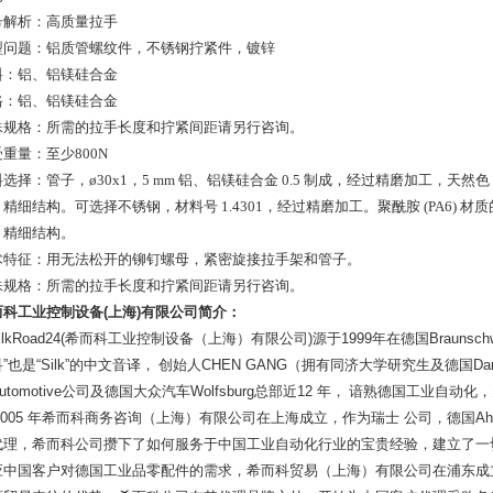
号解析：高质量拉手
型问题：铝质管螺纹件，不锈钢拧紧件，镀锌
料：铝、铝镁硅合金
格：铝、铝镁硅合金
殊规格：所需的拉手长度和拧紧间距请另行咨询。
重量：至少800N
选择：管子，ø30x1，5 mm 铝、铝镁硅合金 0.5 制成，经过精磨加工，
精细结构。可选择不锈钢，材料号 1.4301，经过精磨加工。聚酰胺 (PA6)
，精细结构。
术特征：用无法松开的铆钉螺母，紧密旋接拉手架和管子。
殊规格：所需的拉手长度和拧紧间距请另行咨询。
而科工业控制设备
(
上海
)
有限公司简介：
ilkRoad24(
希而科工业控制设备（上海）有限公司
)
源于
1999
年在德国
Braunsch
科
”
也是
“Silk”
的中文音译，
创始人
CHEN GANG
（拥有同济大学研究生及德国
Da
utomotive
公司及德国大众汽车
Wolfsburg
总部近
12
年，
谙熟德国工业自动化，
005
年希而科商务咨询（上海）有限公司在上海成立，作为瑞士
公司，德国
Ah
代理，希而科公司攒下了如何服务于中国工业自动化行业的宝贵经验，建立了一
应中国客户对德国工业品零配件的需求，希而科贸易（上海）有限公司在浦东成