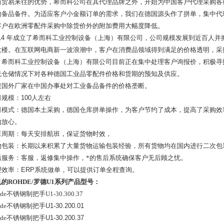
商贸易来往的优势，希而科公司在其代理品牌之外，开始为中国客户代理采购各
的备品备件。为适应客户小金额订单的需求，我们在德国源头作了拼单，集中代
客户在欧洲零配件采购中除货价外的附加费用大幅度降低。
14
年成立了希而科工业控制设备（上海）有限公司，公司规模发展到近百人并
大楼。在互联网电商新一波浪潮中，客户在消费品领域得到满足的价格透明，采
。希而科工业控制设备（上海）有限公司目前正在集中处理客户询报价，积极寻
无仓储情况下对各种德国工业品零配件价格和货期的预知及供应。
破国外厂家在中国办事处对工业备品备件的价格垄断。
司规模：
100
人左右
司模式：德国本土采购，德国仓库拼单操作，为客户节约了成本，提高了采购效
购放心。
班周期：每天安排航班，保证货物时效，
物包装：长期以来积累了大量货物运输包装经验，所有货物均在国内进行二次包
后服务：客服，返修集中操作，*的售后系统确保客户无后顾之忧。
理效率：
ERP
系统做单，可以提供订单全程查询。
见的ROHDE/罗德U1系列产品型号：
hde不锈钢制把手U1-30.300.37
hde不锈钢制把手
U1-30.200.01
hde不锈钢制把手
U1-30.200.37