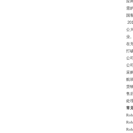
应
需
国
20
公
业
在
打
公
公
采
航
货
售
处
​常
Ro
Ro
Ro