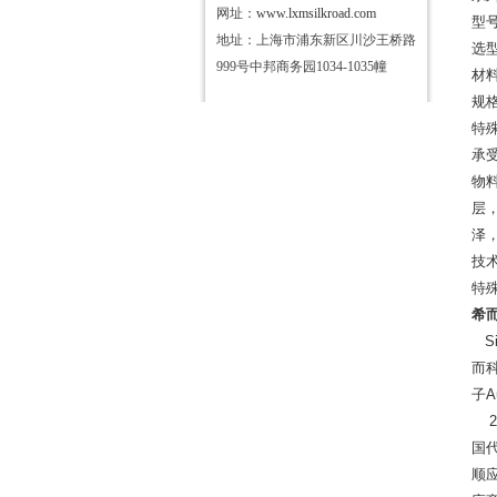
网址：
www.lxmsilkroad.com
型
地址：上海市浦东新区川沙王桥路
选
999号中邦商务园1034-1035幢
材
规
特
承受
物料
层，
泽
技
特
希
S
而
子
A
2
国
顺