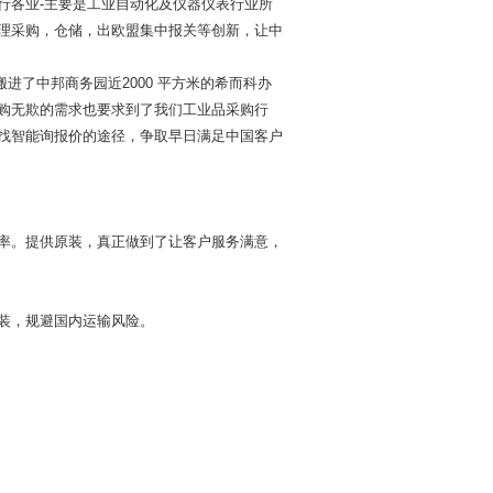
行各业
-
主要是工业自动化及仪器仪表行业所
理采购，仓储，出欧盟集中报关等创新，让中
搬进了中邦商务园近
2000
平方米的希而科办
购无欺的需求也要求到了我们工业品采购行
找智能询报价的途径，争取早日满足中国客户
率。提供
原装，真正做到了让客户服务满意，
装，规避国内运输风险。