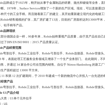
hde品牌成立于1925年，刚开始从事于金属制品的研磨、抛光和镀镍等业务，直到
断。1978年，Surface Services增加了一个新的生产区域。现在，可以
各种尺寸的工业手柄。而且随着新工厂的建立，其开始重新建立现代化的电镀工
着Rohde销售规模的扩张，其厂房扩建了13次，目前的厂房面积达到13000
手、铝手柄等产品。
hde品牌现状
大部分德国企业一样，90多年来，Rohde始终重视产品质量，由于其产品在自己
过了DIN EN ISO 9001：2015 产品质量认证。
hde产品经营范围
hde弯形拉手、Rohde工业拉手、Rohde弓形拉手、Rohde连接器、Rohde管接头
978 年，表面处理工艺服务业务领域又增添了一个生产业务部门。 在此期间，
售，并通过 34 家合作公司在范围内销售。自位于 Nörten-Hardenberg 的
生产面积超过 13000 平方米。
 11 和第 12 次扩建期间，于 2010 年建成一个新的物流中心并投入一台先进
的
司经营产品
hde弯形拉手、Rohde工业拉手、Rohde弓形拉手、Rohde连接器、Rohde管接
hde U1产品介绍
品大类：U1单个元件拉手
列：
U1