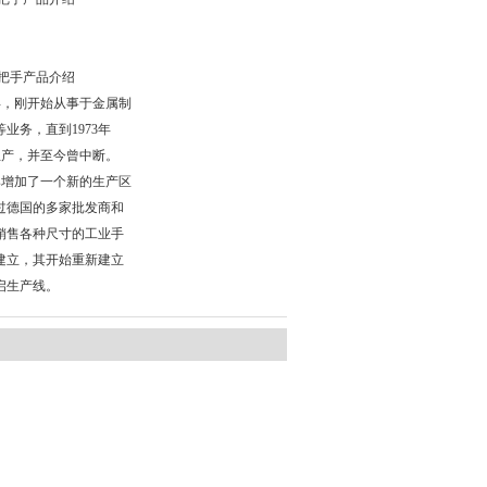
U1把手产品介绍
25年，刚开始从事于金属制
业务，直到1973年
品生产，并至今曾中断。
rvices增加了一个新的生产区
过德国的多家批发商和
销售各种尺寸的工业手
建立，其开始重新建立
启生产线。