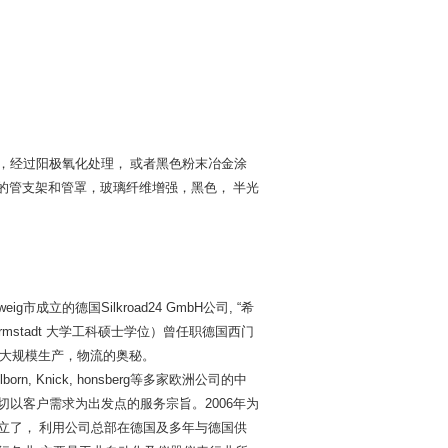
天然色，经过阳极氧化处理， 或者黑色粉末冶金涂
 材质的管支架和管罩，玻璃纤维增强，黑色， 半光
weig
市成立的德国
Silkroad24 GmbH
公司
, “
希
rmstadt
大学工科硕士学位）曾任职德国西门
大规模生产，物流的奥秘。
lborn, Knick, honsberg
等多家欧洲公司的中
切以客户需求为出发点的服务宗旨。
2006
年为
立了，
利用公司总部在德国及多年与德国供