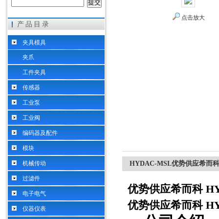
点击放大
产品目录
希而科工业控制设备（上海）有限公司
夹具模具
夹爪
工件夹具
传感器
工业泵
工业阀
编码器及配件
模块
机械传动
HYDAC-MSL优势供应希而科 
过滤件
优势供应希而科 HY
电子电气
优势供应希而科 HY
仪器仪表