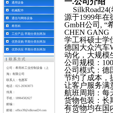
一
.
公司介绍
通用设备
SilkRo
机械配件
源于1999年在德国
通信与网络设备
GmbH公司, 
希而科
CHEN GAN
工控产品 早期分类别再加
学工科硕士学位
优势采购 早期分类别再加
德国大众汽车Wo
优势供应 早期分类别再加
动化，大规模
联系方式
公司规模：
1
公司：希而科工业控制设备（上
公司模式：德
海）有限公司
节约了成本，
联系人：包惠军
让客户服务满
电话：021-20363073
航班周期：每
传真：
手机：18964582627
货物包装：长
邮编：
有货物均在国
邮箱：office39@silkroad24.com