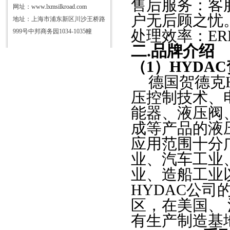
售后服务：客
网址：
www.lxmsilkroad.com
户无后顾之忧
地址：上海市浦东新区川沙王桥路
999号中邦商务园1034-1035幢
处理效率：
E
二
.
品牌介绍
（
1）
HYDA
德国贺德克
压控制技术、
能器、液压阀
成等产品的液
应用范围十分
业、汽车工业
业、造船工业
HYDAC公
区，在美国、
有生产制造基