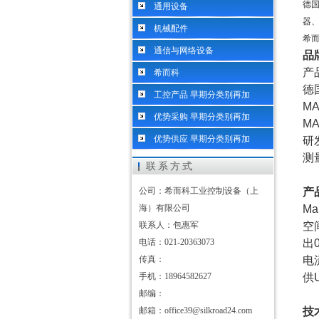
德国
通用设备
器、
机械配件
希
通信与网络设备
品
产
希而科
德
工控产品 早期分类别再加
M
优势采购 早期分类别再加
MA
优势供应 早期分类别再加
研
测
联系方式
公司：希而科工业控制设备（上
产
海）有限公司
Ma
联系人：包惠军
空间
电话：021-20363073
出0
传真：
电
手机：18964582627
供
邮编：
邮箱：office39@silkroad24.com
技