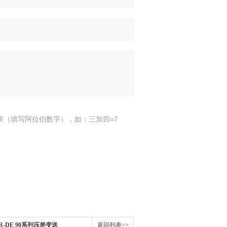
果（填写阿拉伯数字），如：三加四=7
ER-DE 90系列压差变送
返回列表>>